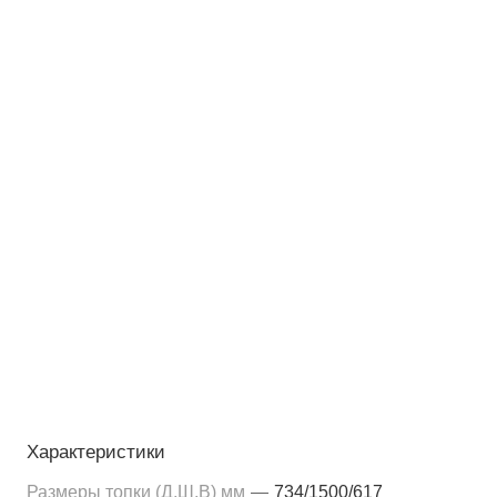
Характеристики
Размеры топки (Д,Ш,В) мм
—
734/1500/617