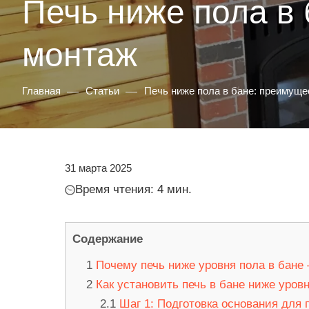
Печь ниже пола в 
монтаж
—
—
Главная
Статьи
Печь ниже пола в бане: преимуще
31 марта 2025
Время чтения: 4 мин.
Содержание
Почему печь ниже уровня пола в бане
Как установить печь в бане ниже уров
Шаг 1: Подготовка основания для 