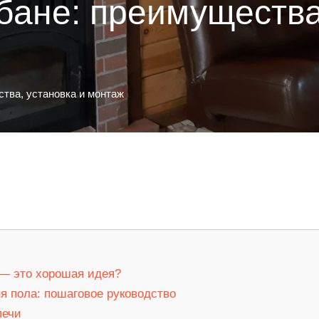
бане: преимущества
ства, установка и монтаж
 — это хорошая идея?
ня пола: пошаговое руководство
печи