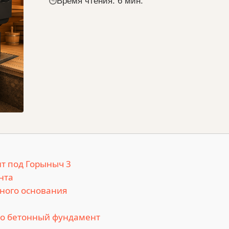
Время чтения: 6 мин.
т под Горыныч 3
нта
нного основания
но бетонный фундамент