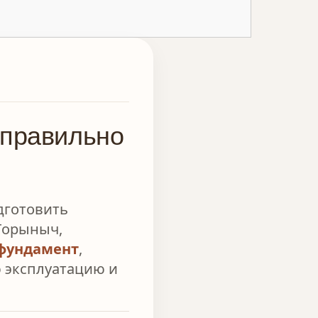
 правильно
дготовить
Горыныч,
фундамент
,
ю эксплуатацию и