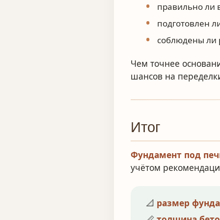
правильно ли 
подготовлен ли
соблюдены ли 
Чем точнее основани
шансов на переделк
Итог
Фундамент под печ
учётом рекомендаци
📐
размер фунд
📏
толщина бето