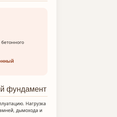
 бетонного
онный
ый фундамент
плуатацию. Нагрузка
камней, дымохода и