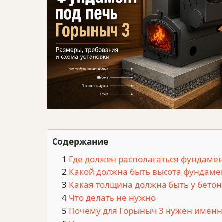
Содержание
Где должен располагаться фундамен
Какой должна быть высота фундаме
Какая толщина должна быть у бето
Что делать не нужно
Почему для Горыныч 3 нужен имен