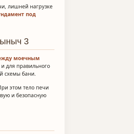
чи, лишней нагрузке
ндамент под
рыныч 3
между моечным
о и для правильного
й схемы бани.
 При этом тело печи
ивую и безопасную