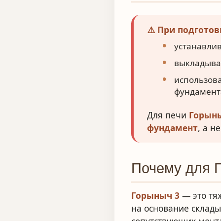
⚠️ При подгото
устанавлив
выкладыват
использова
фундамент
Для печи
Горын
фундамент
, а 
Почему для 
Горыныч 3
— это тя
на основание склады