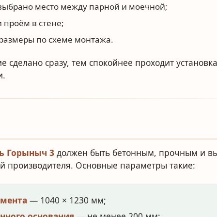
выбрано место между парной и моечной;
 проём в стене;
размеры по схеме монтажа.
е сделано сразу, тем спокойнее проходит установк
и.
ь Горыныч 3
должен быть бетонным, прочным и в
й производителя. Основные параметры такие:
амента
— 1040 × 1230 мм;
нного основания
— не менее 200 мм;