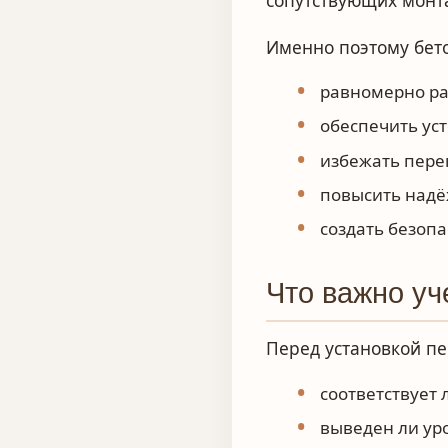
сопутствующих монт
Именно поэтому бет
равномерно ра
обеспечить ус
избежать пере
повысить надё
создать безопа
Что важно уч
Перед установкой пе
соответствует
выведен ли ур