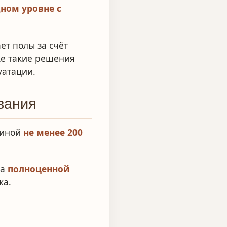
дном уровне с
ет полы за счёт
ке такие решения
уатации.
вания
щиной
не менее 200
 а
полноценной
жа.