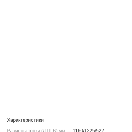
Характеристики
Размеры топки (Д,Ш,В) мм
—
1160/1325/522