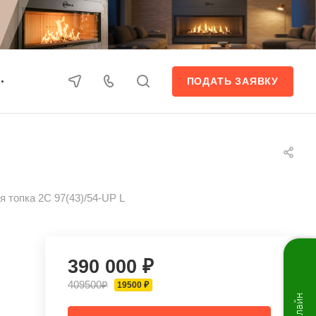
ПОДАТЬ ЗАЯВКУ
 топка 2С 97(43)/54-UP L
390 000 ₽
409500₽
19500 ₽