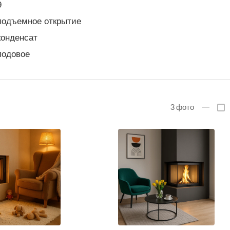
9
подъемное открытие
конденсат
подовое
3
фото
—