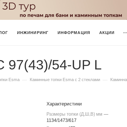
ЛОГ
ИНЖИНИРИНГ
ИНФОРМАЦИЯ
АКЦИИ
 97(43)/54-UP L
—
—
опки Esma
Каминные топки Esma с 2 стеклами
Каминная
Характеристики
Размеры топки (Д,Ш,В) мм
—
1134/1473/617