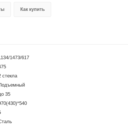
ты
Как купить
1134/1473/617
475
2 стекла
Подъемный
до 35
970(430)*540
5
Сталь