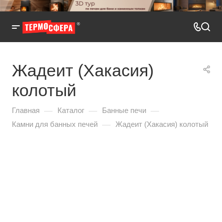
Жадеит (Хакасия)
колотый
—
—
—
Главная
Каталог
Банные печи
—
Камни для банных печей
Жадеит (Хакасия) колотый