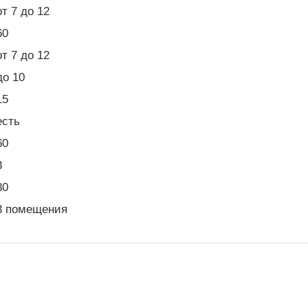
от 7 до 12
60
от 7 до 12
до 10
15
есть
60
3
80
3 помещения