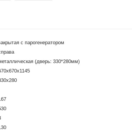
закрытая с парогенератором
справа
металлическая (дверь: 330*280мм)
670x670x1145
330x280
167
530
8
130