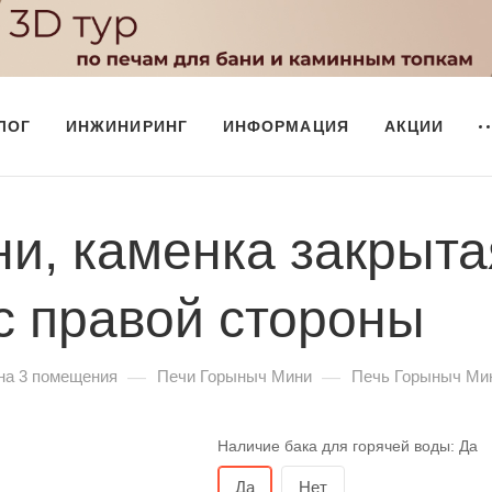
ЛОГ
ИНЖИНИРИНГ
ИНФОРМАЦИЯ
АКЦИИ
и, каменка закрыта
с правой стороны
—
—
на 3 помещения
Печи Горыныч Мини
Печь Горыныч Мин
Наличие бака для горячей воды:
Да
Да
Нет