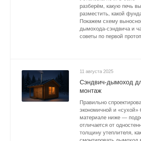
разберём, какую печь вы
разместить, какой фунд
Покажем схему выносной
дымохода-сэндвича и ча
советы по первой протоп
11 августа 2025
Сэндвич-дымоход дл
монтаж
Правильно спроектиров
экономичной и «сухой» 
материале ниже — подро
отличается от одностен
толщину утеплителя, ка
смонтировать дымоход в