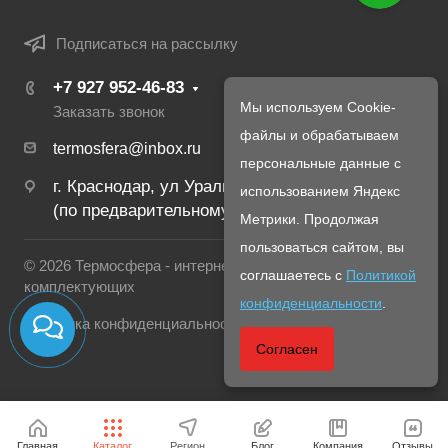
Подписаться на рассылку
+7 927 952-46-83
Мы используем Cookie-
Заказать звонок
файлы и обрабатываем
termosfera@inbox.ru
персональные данные с
г. Краснодар, ул Уральская, 134Б
использованием Яндекс
(по предварительному созвону с менеджером)
Метрики. Продолжая
пользоваться сайтом, вы
© 2026 Термосфера - интернет магазин печей и
соглашаетесь с
Политикой
комплектующих
конфиденциальности
.
Политика конфиденциальности
Согласен
Главная
Каталог
Регион
Блог
Компания
Отзывы