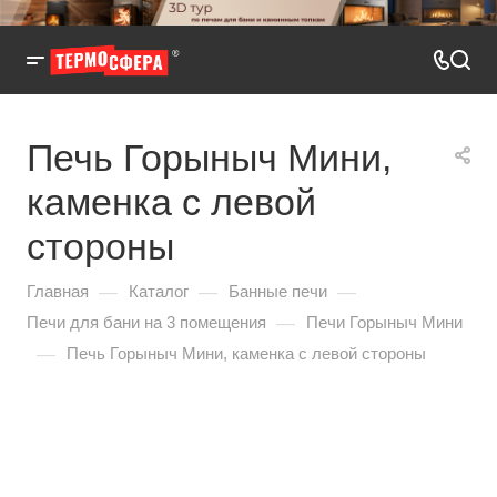
Печь Горыныч Мини,
каменка с левой
стороны
—
—
—
Главная
Каталог
Банные печи
—
Печи для бани на 3 помещения
Печи Горыныч Мини
—
Печь Горыныч Мини, каменка с левой стороны