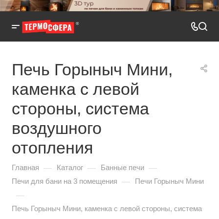
Печь Горыныч Мини,
каменка с левой
стороны, система
воздушного
отопления
—
—
—
Главная
Каталог
Банные печи
—
Печи для бани на 3 помещения
Печи Горыныч Мини
—
Печь Горыныч Мини, каменка с левой стороны, система