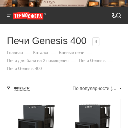
Печи Genesis 400
4
—
—
—
Главная
Каталог
Банные печи
—
—
Печи для бани на 2 помещения
Печи Genesis
Печи Genesis 400
По популярности (убывание)
ФИЛЬТР