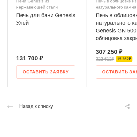
Печи Genesis из
Печь в облицовке из
нержавеющей стали
натурального камня
Печь для бани Genesis
Печь в облицовк
Улей
натурального к
Genesis GN 500
облицовка закр
скосом талькох
307 250 ₽
шлифовка
131 700 ₽
322 612₽
15 362₽
ОСТАВИТЬ ЗАЯВКУ
ОСТАВИТЬ ЗА
Назад к списку