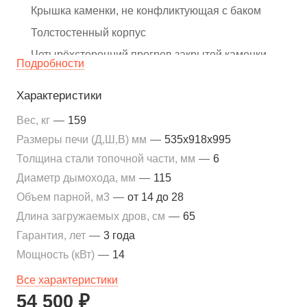
Крышка каменки, не конфликтующая с баком
Толстостенный корпус
Четырёхсторонний прогрев закрытой каменки
Подробности
Верхний ревизионный люк
Характеристики
Металлическая дверца с воздушной завесой
Вес, кг
—
159
Размеры печи (Д,Ш,В) мм
—
535х918х995
Толщина стали топочной части, мм
—
6
Диаметр дымохода, мм
—
115
Объем парной, м3
—
от 14 до 28
Длина загружаемых дров, см
—
65
Гарантия, лет
—
3 года
Мощность (кВт)
—
14
Все характеристики
54 500 ₽