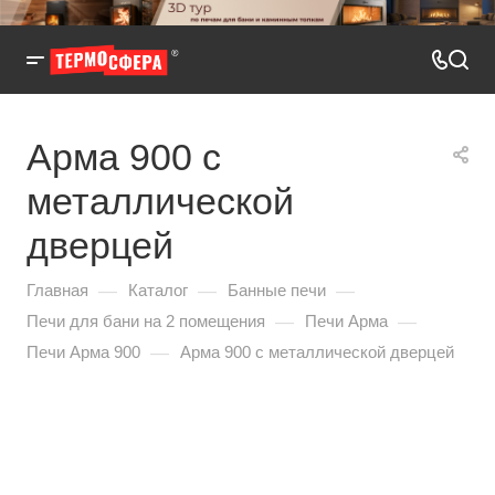
Арма 900 с
металлической
дверцей
—
—
—
Главная
Каталог
Банные печи
—
—
Печи для бани на 2 помещения
Печи Арма
—
Печи Арма 900
Арма 900 с металлической дверцей