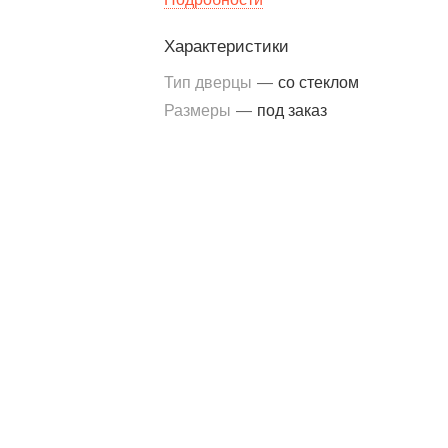
каталога, а эксклюзивное решение,
Характеристики
созданное с учётом требований
современных каминных систем.
Тип дверцы
—
со стеклом
Размеры
—
под заказ