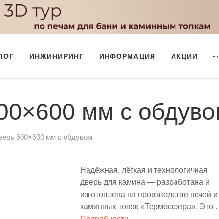
ЛОГ
ИНЖИНИРИНГ
ИНФОРМАЦИЯ
АКЦИИ
00×600 мм с обдуво
верь 600×600 мм с обдувом
Надёжная, лёгкая и технологичная
дверь для камина — разработана и
изготовлена на производстве печей и
каминных топок «Термосфера». Это 
стандартное изделие из массового
Подробности