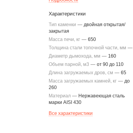
SPA с режимом работы 6–7 дней в
Характеристики
неделю.
Тип каменки
—
двойная открытая/
закрытая
Масса печи, кг
—
650
Толщина стали топочной части, мм
—
Диаметр дымохода, мм
—
160
Объем парной, м3
—
от 90 до 110
Длина загружаемых дров, см
—
65
Масса загружаемых камней, кг
—
до
260
Материал
—
Нержавеющая сталь
марки AISI 430
Все характеристики