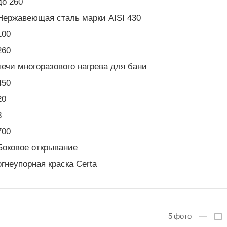
до 260
Нержавеющая сталь марки AISI 430
100
260
печи многоразового нагрева для бани
450
20
8
700
Боковое открывание
огнеупорная краска Certa
5
фото
—