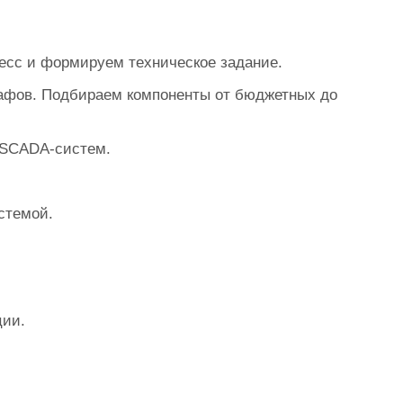
есс и формируем техническое задание.
афов. Подбираем компоненты от бюджетных до
 SCADA‑систем.
стемой.
ции.